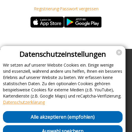
Registrierung
·
Passwort vergessen
Datenschutzeinstellungen
Wir setzen auf unserer Website Cookies ein. Einige wenige
Unternehmen
sind essenziell, während andere uns helfen, Ihnen ein besseres
Support
Erlebnis auf unserer Website zu bieten. Wir erfassen keine
statistischen Daten. Zu den optionalen Cookies gehören
Über uns
beispielsweise Cookies für externe Medien (z.B. YouTube),
Impressum
Kartendienste (z.B. Google Maps) und reCaptcha-Verifizierung.
Häufig gestellte Fragen
Datenschutzerklärung
AGB und Datenschutz
Verträge hier kündigen
Alle akzeptieren (empfohlen)
Vertrag hier widerrufen
Sicherheitsrichtlinie (VDP)
Auswahl speichern