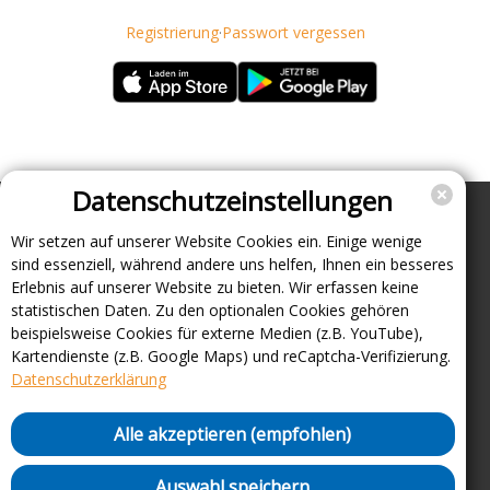
Registrierung
·
Passwort vergessen
Datenschutzeinstellungen
Wir setzen auf unserer Website Cookies ein. Einige wenige
Unternehmen
sind essenziell, während andere uns helfen, Ihnen ein besseres
Support
Erlebnis auf unserer Website zu bieten. Wir erfassen keine
statistischen Daten. Zu den optionalen Cookies gehören
Über uns
beispielsweise Cookies für externe Medien (z.B. YouTube),
Impressum
Kartendienste (z.B. Google Maps) und reCaptcha-Verifizierung.
Häufig gestellte Fragen
Datenschutzerklärung
AGB und Datenschutz
Verträge hier kündigen
Alle akzeptieren (empfohlen)
Vertrag hier widerrufen
Sicherheitsrichtlinie (VDP)
Auswahl speichern