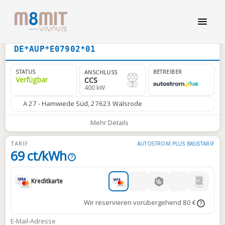
DE*AUP*E07902*01
STATUS
BETREIBER
ANSCHLUSS
Verfügbar
CCS
400 kW
A 27 - Hamwiede Süd, 27623 Walsrode
Mehr Details
TARIF
AUTOSTROM.PLUS BASISTARIF
69 ct/kWh
?
Kreditkarte
Wir reservieren vorübergehend 80 €
?
E-Mail-Adresse