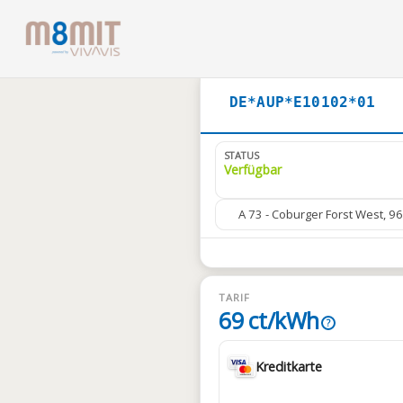
DE*AUP*E10102*01
STATUS
Verfügbar
A 73 - Coburger Forst West, 9
TARIF
69 ct/kWh
?
Kreditkarte