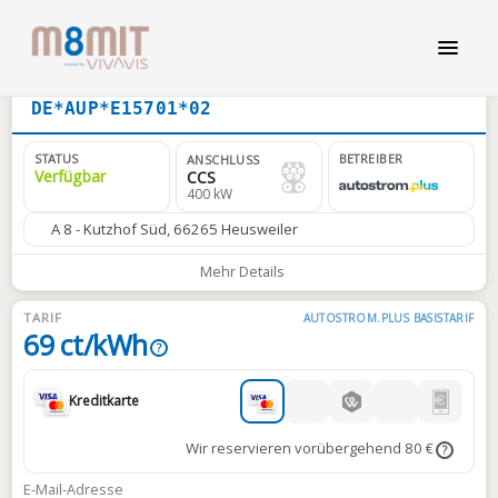
DE*AUP*E15701*02
STATUS
BETREIBER
ANSCHLUSS
Verfügbar
CCS
400 kW
A 8 - Kutzhof Süd, 66265 Heusweiler
Mehr Details
TARIF
AUTOSTROM.PLUS BASISTARIF
69 ct/kWh
?
Kreditkarte
Wir reservieren vorübergehend 80 €
?
E-Mail-Adresse