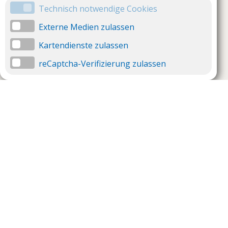
Technisch notwendige Cookies
Externe Medien zulassen
Kartendienste zulassen
reCaptcha-Verifizierung zulassen
Unternehmen
Support
Über uns
Impressum
Häufig gestellte Fragen
AGB und Datenschutz
Verträge hier kündigen