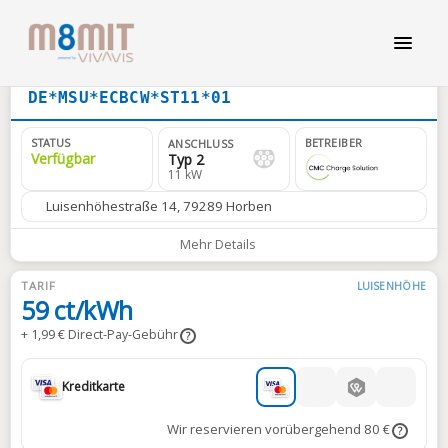
DE*MSU*ECBCW*ST11*01
STATUS
BETREIBER
ANSCHLUSS
Verfügbar
Typ 2
11 kW
Luisenhöhestraße 14, 79289 Horben
Mehr Details
TARIF
LUISENHÖHE
59 ct/kWh
+ 1,99 € Direct-Pay-Gebühr
?
Kreditkarte
Wir reservieren vorübergehend 80 €
?