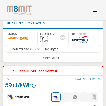
DE*ELM*E15204*05
STATUS
BETREIBER
ANSCHLUSS
Ladevorgang
Typ 2
22 kW
Hauptstraße 60, 25462 Rellingen
Mehr Details
Der Ladepunkt lädt derzeit.
TARIF
GASTTARIF - ELM - AC
59 ct/kWh
?
Kreditkarte