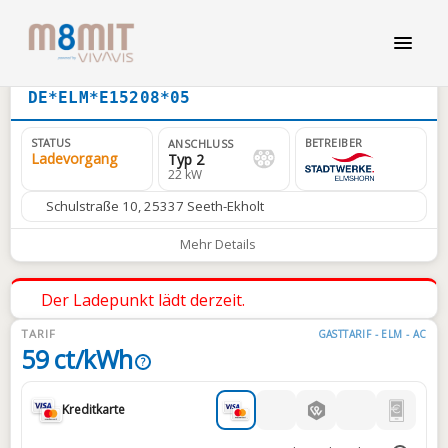
DE*ELM*E15208*05
STATUS
BETREIBER
ANSCHLUSS
Ladevorgang
Typ 2
22 kW
Schulstraße 10, 25337 Seeth-Ekholt
Mehr Details
Der Ladepunkt lädt derzeit.
TARIF
GASTTARIF - ELM - AC
59 ct/kWh
?
Kreditkarte