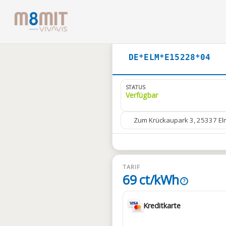
DE*ELM*E15228*04
STATUS
Verfügbar
Zum Krückaupark 3, 25337 E
TARIF
69 ct/kWh
?
Kreditkarte