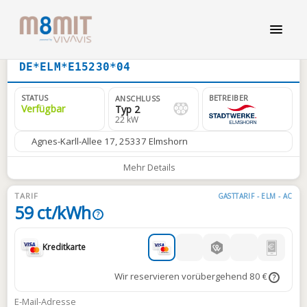
DE*ELM*E15230*04
STATUS
BETREIBER
ANSCHLUSS
Verfügbar
Typ 2
22 kW
Agnes-Karll-Allee 17, 25337 Elmshorn
Mehr Details
TARIF
GASTTARIF - ELM - AC
59 ct/kWh
?
Kreditkarte
Wir reservieren vorübergehend 80 €
?
E-Mail-Adresse