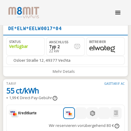
DE*ELW*EELW0017*04
STATUS
BETREIBER
ANSCHLUSS
Verfügbar
Typ 2
22 kW
Osloer Straße 12, 49377 Vechta
Mehr Details
TARIF
GASTTARIF AC
55 ct/kWh
+ 1,99 € Direct-Pay-Gebühr
?
Kreditkarte
Wir reservieren vorübergehend 80 €
?