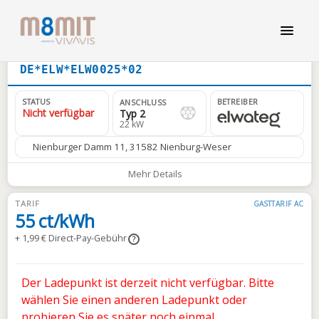
DE*ELW*ELW0025*02
STATUS
BETREIBER
ANSCHLUSS
Nicht verfügbar
Typ 2
22 kW
Nienburger Damm 11, 31582 Nienburg-Weser
Mehr Details
TARIF
GASTTARIF AC
55 ct/kWh
+ 1,99 € Direct-Pay-Gebühr
?
Der Ladepunkt ist derzeit nicht verfügbar. Bitte
wählen Sie einen anderen Ladepunkt oder
probieren Sie es später noch einmal.