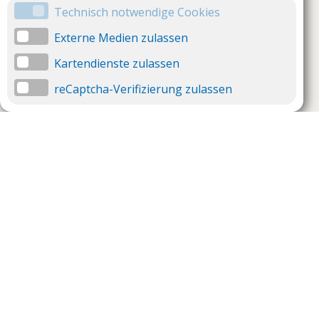
Technisch notwendige Cookies
Externe Medien zulassen
Kartendienste zulassen
reCaptcha-Verifizierung zulassen
Unternehmen
Support
Über uns
Impressum
Häufig gestellte Fragen
AGB und Datenschutz
Verträge hier kündigen