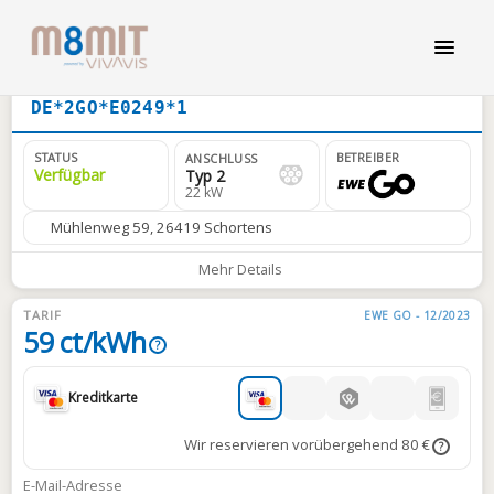
DE*2GO*E0249*1
STATUS
BETREIBER
ANSCHLUSS
Verfügbar
Typ 2
22 kW
Mühlenweg 59, 26419 Schortens
Mehr Details
TARIF
EWE GO - 12/2023
59 ct/kWh
?
Kreditkarte
Wir reservieren vorübergehend 80 €
?
E-Mail-Adresse