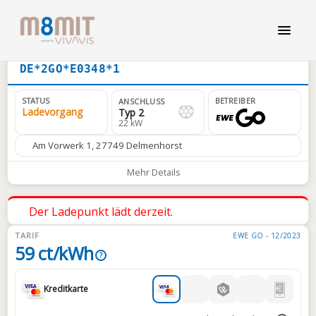
DE*2GO*E0348*1
STATUS
BETREIBER
ANSCHLUSS
Ladevorgang
Typ 2
22 kW
Am Vorwerk 1, 27749 Delmenhorst
Mehr Details
Der Ladepunkt lädt derzeit.
TARIF
EWE GO - 12/2023
59 ct/kWh
?
Kreditkarte