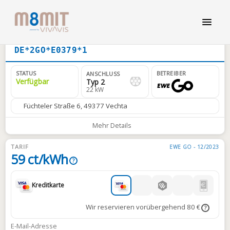
DE*2GO*E0379*1
STATUS
BETREIBER
ANSCHLUSS
Verfügbar
Typ 2
22 kW
Füchteler Straße 6, 49377 Vechta
Mehr Details
TARIF
EWE GO - 12/2023
59 ct/kWh
?
Kreditkarte
Wir reservieren vorübergehend 80 €
?
E-Mail-Adresse