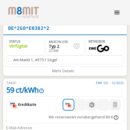
DE*2GO*E0382*2
STATUS
BETREIBER
ANSCHLUSS
Verfügbar
Typ 2
22 kW
Am Markt 1, 49751 Sögel
Mehr Details
TARIF
EWE GO - 12/2023
59 ct/kWh
?
Kreditkarte
Wir reservieren vorübergehend 80 €
?
E-Mail-Adresse