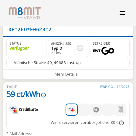
DE*2GO*E0623*2
STATUS
BETREIBER
ANSCHLUSS
Verfügbar
Typ 2
22 kW
Vlämische Straße 40, 49688 Lastrup
Mehr Details
TARIF
EWE GO - 12/2023
59 ct/kWh
?
Kreditkarte
Wir reservieren vorübergehend 80 €
?
E-Mail-Adresse