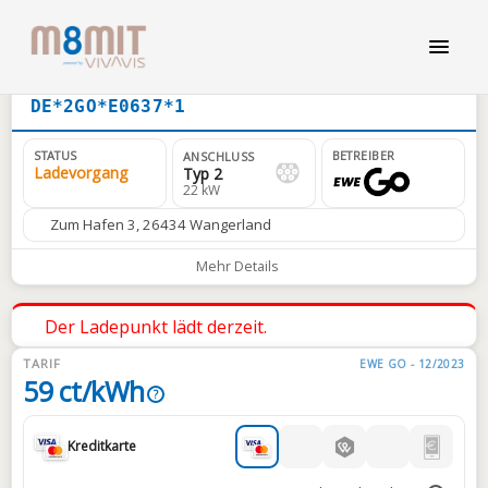
DE*2GO*E0637*1
STATUS
BETREIBER
ANSCHLUSS
Ladevorgang
Typ 2
22 kW
Zum Hafen 3, 26434 Wangerland
Mehr Details
Der Ladepunkt lädt derzeit.
TARIF
EWE GO - 12/2023
59 ct/kWh
?
Kreditkarte