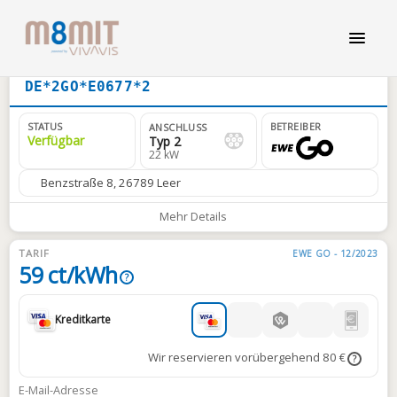
DE*2GO*E0677*2
STATUS
BETREIBER
ANSCHLUSS
Verfügbar
Typ 2
22 kW
Benzstraße 8, 26789 Leer
Mehr Details
TARIF
EWE GO - 12/2023
59 ct/kWh
?
Kreditkarte
Wir reservieren vorübergehend 80 €
?
E-Mail-Adresse