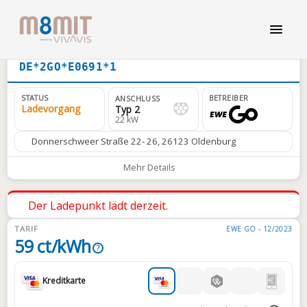
DE*2GO*E0691*1
STATUS
BETREIBER
ANSCHLUSS
Ladevorgang
Typ 2
22 kW
Donnerschweer Straße 22- 26, 26123 Oldenburg
Mehr Details
Der Ladepunkt lädt derzeit.
TARIF
EWE GO - 12/2023
59 ct/kWh
?
Kreditkarte