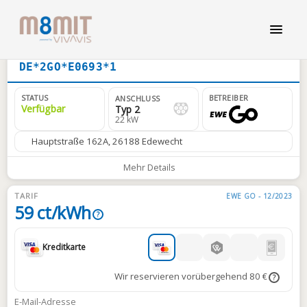
DE*2GO*E0693*1
STATUS
BETREIBER
ANSCHLUSS
Verfügbar
Typ 2
22 kW
Hauptstraße 162A, 26188 Edewecht
Mehr Details
TARIF
EWE GO - 12/2023
59 ct/kWh
?
Kreditkarte
Wir reservieren vorübergehend 80 €
?
E-Mail-Adresse